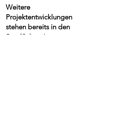
Weitere
Projektentwicklungen
stehen bereits in den
Startlöchern!
So könnte ein zusammenhängendes,
bisher entwässertes Niedermoor
renaturiert und entsprechend
geeignete Waldflächen in
Sumpfwälder zurückgewandelt werden.
Hieraus entstehen nicht nur Refugien
für vom Aussterben bedrohte Pflanzen
und Tiere, es wird zudem die
Grundlage geschaffen, tausende von
Tonnen CO2 zu speichern.
Entwicklung und Vertrieb von
ökologischen Ausgleichsflächen nach der