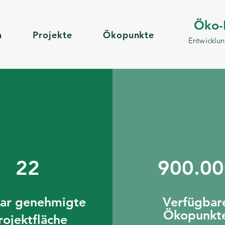
Öko-
n
Projekte
Ökopunkte
Entwicklu
22
900.00
ar genehmigte
Verfügbar
Ökopunk
t
rojektfläche