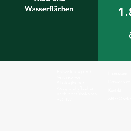
Wasserflächen
1.
Entwicklung und
Impressum
Vertrieb von
Datenschutz
ökologischen
Ausgleichsflächen
Kontakt
nach der Ökokonto-
office@oeko
VO BW.