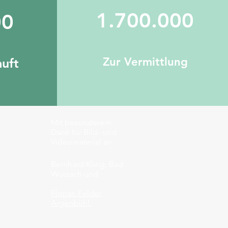
1.700.000
00
Zur Vermittlung
auft
Mit besonderem
Dank für Bild- und
Videomaterial an
:
Bernhard Kling, Bad
Wurzach und
Florian Felder,
Argenbühl.