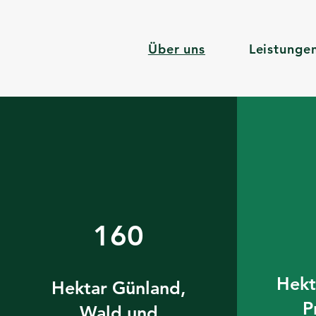
Über uns
Leistunge
160
Hekt
Hektar Günland,
P
Wald und