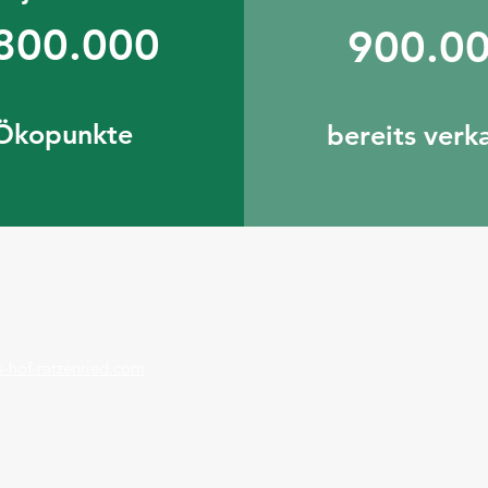
800.000
900.0
Ökopunkte
bereits verk
-hof-ratzenried.com