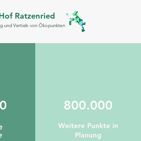
Hof Ratzenried
ng und Vertieb von Ökopunkten
0
800.000
Weitere Punkte in
e
e
Planung