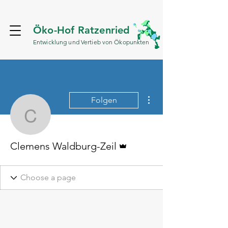
Öko-Hof Ratzenried
Entwicklung und Vertieb von Ökopunkten
Weitere Optionen
Folgen
Clemens Waldburg-Zeil
Administrator
Clemens Waldburg-Zeil